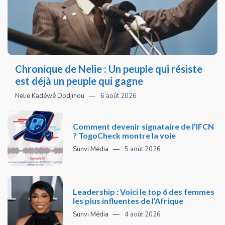
Chronique de Nelie : Un peuple qui résiste
est déjà un peuple qui gagne
Nelie Kadéwé Dodjinou
6 août 2026
Comment devenir signataire de l’IFCN
? TogoCheck montre la voie
Sunvi Média
5 août 2026
Leadership : Voici le top 6 des femmes
les plus influentes de l’Afrique
Sunvi Média
4 août 2026