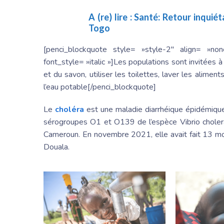
A (re) lire :
Santé: Retour inquiét
Togo
[penci_blockquote style= »style-2″ align= »n
font_style= »italic »]Les populations sont invitées
et du savon, utiliser les toilettes, laver les ali
l’eau potable[/penci_blockquote]
Le
choléra
est une maladie diarrhéique épidémique
sérogroupes O1 et O139 de l’espèce Vibrio cholera
Cameroun. En novembre 2021, elle avait fait 13 mor
Douala.