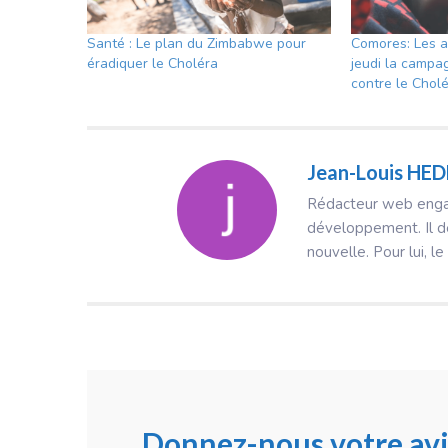
Santé : Le plan du Zimbabwe pour
Comores: Les a
éradiquer le Choléra
jeudi la campa
contre le Chol
Jean-Louis HE
Rédacteur web engagé
développement. Il dé
nouvelle. Pour lui, le
Donnez-nous votre avi