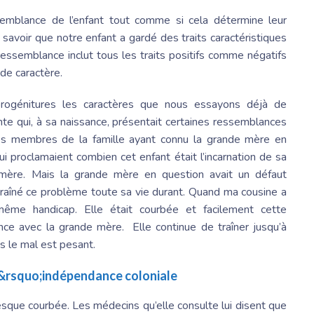
emblance de l’enfant tout comme si cela détermine leur
 savoir que notre enfant a gardé des traits caractéristiques
ressemblance inclut tous les traits positifs comme négatifs
 de caractère.
progénitures les caractères que nous essayons déjà de
e qui, à sa naissance, présentait certaines ressemblances
es membres de la famille ayant connu la grande mère en
 proclamaient combien cet enfant était l’incarnation de sa
ère. Mais la grande mère en question avait un défaut
 traîné ce problème toute sa vie durant. Quand ma cousine a
ême handicap. Elle était courbée et facilement cette
nce avec la grande mère. Elle continue de traîner jusqu’à
us le mal est pesant.
l&rsquo;indépendance coloniale
esque courbée. Les médecins qu’elle consulte lui disent que