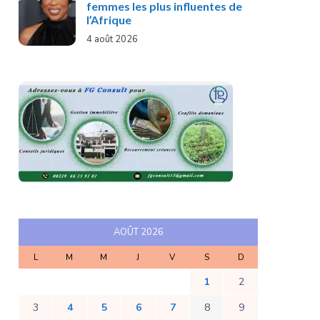
femmes les plus influentes de
l’Afrique
4 août 2026
AOÛT 2026
L
M
M
J
V
S
D
1
2
3
4
5
6
7
8
9