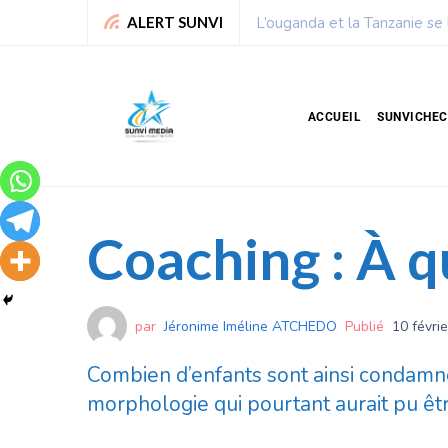
Chronique de Nelie : Un peu
ALERT SUNVI
ACCUEIL
SUNVICHE
Coaching : À q
par
Jéronime Iméline ATCHEDO
Publié
10 févri
Combien d’enfants sont ainsi condamn
morphologie qui pourtant aurait pu êtr