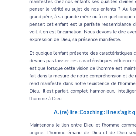
manifestes chez nos enfants ses qualités divines
penser la vérité au sujet de nos enfants ? Au l
grand père, à sa grande mère ou à un quelconque 
penser: cet enfant est la parfaite ressemblance de
voit, il en est l’incarnation. Nous devons le dire a
expression de Dieu, sa présence manifeste.
Et quoique l’enfant présente des caractéristiques 
devons pas laisser ces caractéristiques influencer
est que lorsque cette vision de l’homme est mainte
fait dans la mesure de notre compréhension et de no
rend manifeste dans notre l’existence de l’homm
Dieu. Il est parfait, complet, harmonieux, intelligen
l’homme à Dieu.
A. (re) lire :
Coaching : Il ne s’agit 
Maintenons le lien entre Dieu et l’homme comme 
origine. L’homme émane de Dieu et de Dieu seul.