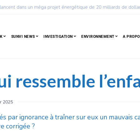
ple qui résiste est déjà un peuple qui gagne
CK
SUNVI NEWS
INVESTIGATION
ENVIRONNEMENT
A PROPO
ui ressemble l’enfa
er 2025
és par ignorance à traîner sur eux un mauvais 
e corrigée ?