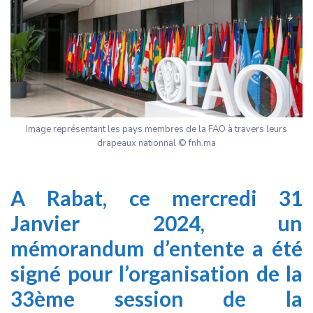
Image représentant les pays membres de la FAO à travers leurs
drapeaux nationnal © fnh.ma
A Rabat, ce mercredi 31
Janvier 2024, un
mémorandum d’entente a été
signé pour l’organisation de la
33ème session de la