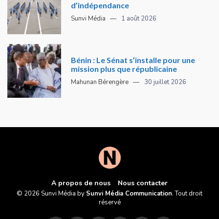
d’indépendance
Sunvi Média
1 août 2026
Bénin : Le Sénat s’installe pour une
mission plus que républicaine
Mahunan Bérengère
30 juillet 2026
A propos de nous
Nous contacter
© 2026 Sunvi Média by
Sunvi Média Communication
. Tout droit
réservé