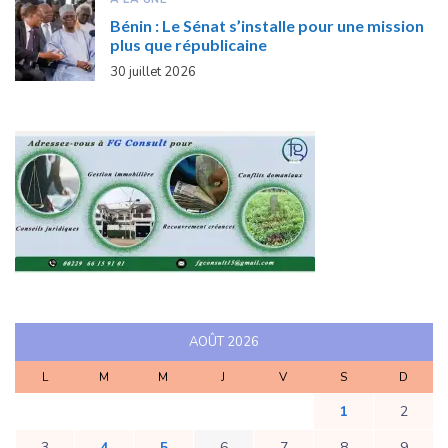
Bénin : Le Sénat s’installe pour une mission
plus que républicaine
30 juillet 2026
AOÛT 2026
L
M
M
J
V
S
D
1
2
3
4
5
6
7
8
9