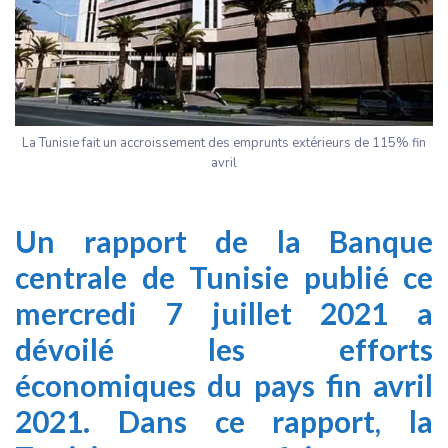
La Tunisie fait un accroissement des emprunts extérieurs de 115% fin
avril
Un rapport de la Banque
centrale de Tunisie publié ce
mercredi 7 juillet 2021 a
dévoilé les efforts
économiques du pays fin avril
2021. Dans ce rapport, la