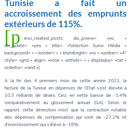
Tunisie a fait un
accroissement des emprunts
extérieurs de 115%.
[p
enci_related_posts dis_pview= »no »
dis_pdate= »yes » title= »Sélection Sunvi Média »
background= » » border= » » thumbright= »no » number= »4″
style= »grid » align= »none » withids= » » displayby= »cat »
orderby= »rand »]
A la fin des 4 premiers mois de cette année 2021, la
facture de la Tunisie en dépenses de l’Etat s’est élevée à
10,3 milliards de dinars. Ceci, en nette baisse de -1,4%
comparativement au glissement annuel (GA). Selon le
rapport, cette diminution n’est que la contraction notable
des dépenses de compensation qui sont de -27,2% et
d’investissement qui s’élève à -18%.