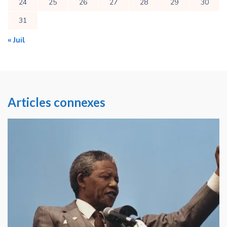
24
25
26
27
28
29
30
31
« Juil
Articles connexes