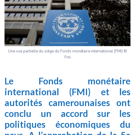
Une vue partielle du siège du Fonds monétaire international (FMI) ©
Fmi
Le
Fonds monétaire
international
(FMI) et les
autorités camerounaises ont
conclu un accord sur les
politiques économiques du