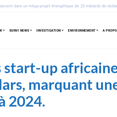
ple qui résiste est déjà un peuple qui gagne
CK
SUNVI NEWS
INVESTIGATION
ENVIRONNEMENT
A PROPO
 start-up africaine
llars, marquant un
à 2024.