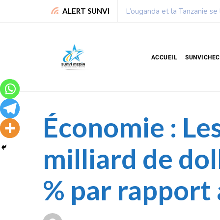
Chronique de Nelie : Un peu
ALERT SUNVI
ACCUEIL
SUNVICHE
Économie : Les
milliard de do
% par rapport 