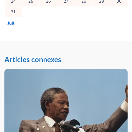
24
25
26
27
28
29
30
31
« Juil
Articles connexes