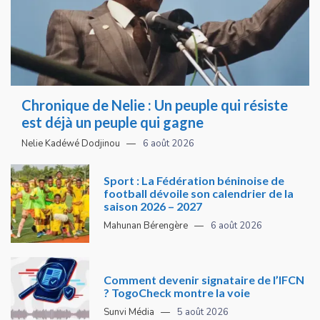
Chronique de Nelie : Un peuple qui résiste
est déjà un peuple qui gagne
Nelie Kadéwé Dodjinou
6 août 2026
Sport : La Fédération béninoise de
football dévoile son calendrier de la
saison 2026 – 2027
Mahunan Bérengère
6 août 2026
Comment devenir signataire de l’IFCN
? TogoCheck montre la voie
Sunvi Média
5 août 2026