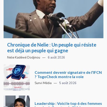
Chronique de Nelie : Un peuple qui résiste
est déjà un peuple qui gagne
Nelie Kadéwé Dodjinou
6 août 2026
Comment devenir signataire de l’IFCN
? TogoCheck montre la voie
Sunvi Média
5 août 2026
Leadership : Voici le top 6 des femmes