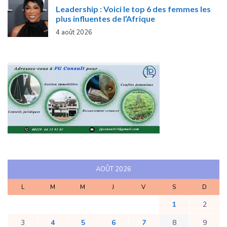
Leadership : Voici le top 6 des femmes les
plus influentes de l’Afrique
4 août 2026
AOÛT 2026
L
M
M
J
V
S
D
1
2
3
4
5
6
7
8
9