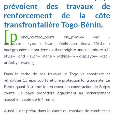
prévoient des travaux de
renforcement de la côte
transfrontalière Togo-Bénin.
[p
enci_related_posts dis_pview= »no »
dis_pdate= »yes » title= »Sélection Sunvi Média »
background= » » border= » » thumbright= »no » number= »4″
style= »grid » align= »none » withids= » » displayby= »cat »
orderby= »rand »]
Dans le cadre de ces travaux, le Togo va construire et
réhabiliter 13 épis courts et une protection longitudinale. Le
Bénin, quant à lui, mettra en œuvre la construction de 8 épis
courts. Le pays procédera également au rechargement
massif en sable de 6,4 mm3.
Aussi, il est prévu dans le cadre du chantier, de combler et