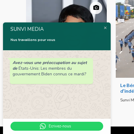
SUNVI MEDIA
Nus travaillons pour vous
Avez-vous une préoccupation au sujet
de
États-Unis: Les membres du
gouvernement Biden connus ce mardi?
Leadership : Voici le top 6 des
Le Bén
femmes les plus influentes de
d’ind
l’Afrique
Sunvi M
Sunvi Média
4 août 2026
Ecrivez-nous