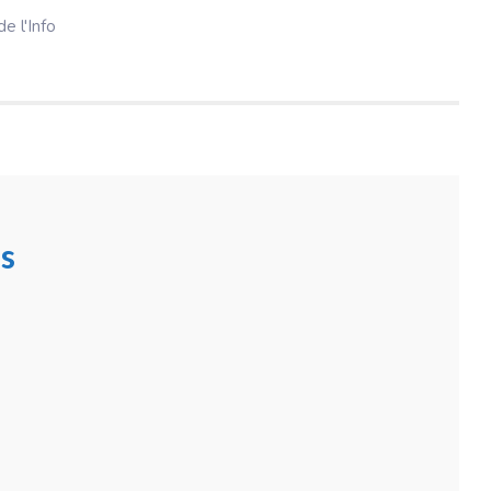
e l'Info
s