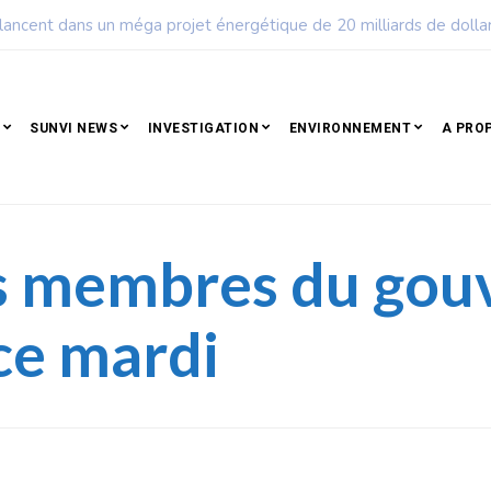
ple qui résiste est déjà un peuple qui gagne
SUNVI NEWS
INVESTIGATION
ENVIRONNEMENT
A PRO
es membres du go
ce mardi