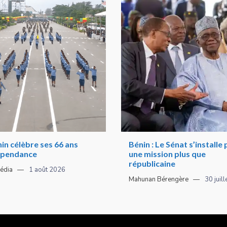
in célèbre ses 66 ans
Bénin : Le Sénat s’installe
épendance
une mission plus que
républicaine
édia
1 août 2026
Mahunan Bérengère
30 juil