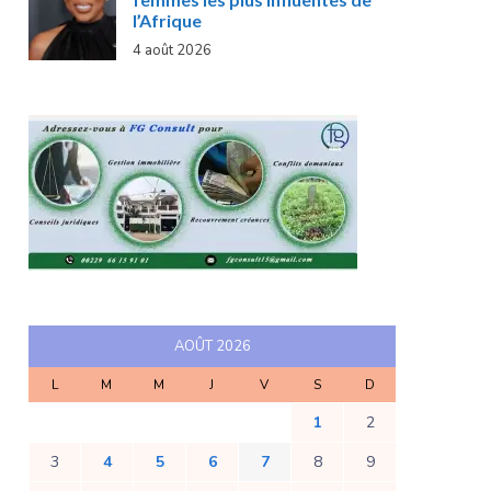
l’Afrique
4 août 2026
AOÛT 2026
L
M
M
J
V
S
D
1
2
3
4
5
6
7
8
9