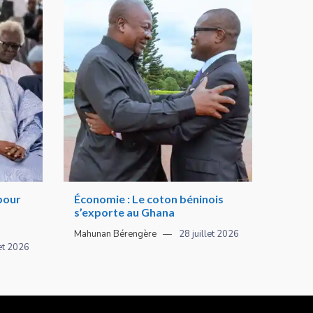
 pour
Économie : Le coton béninois
s’exporte au Ghana
Mahunan Bérengère
28 juillet 2026
let 2026