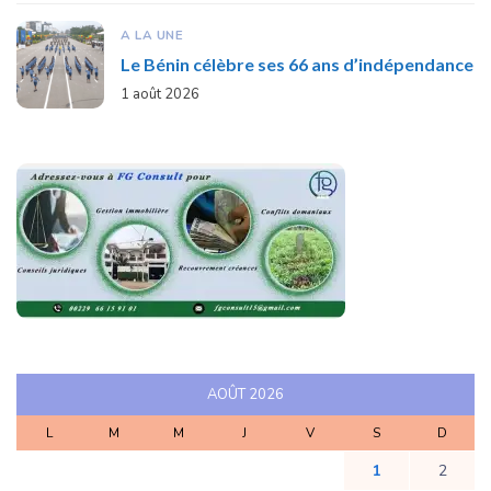
A LA UNE
Le Bénin célèbre ses 66 ans d’indépendance
1 août 2026
AOÛT 2026
L
M
M
J
V
S
D
1
2