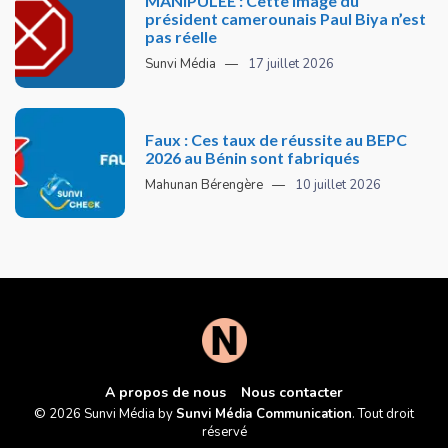
MANIPULÉE : Cette image du
président camerounais Paul Biya n’est
pas réelle
Sunvi Média
17 juillet 2026
Faux : Ces taux de réussite au BEPC
2026 au Bénin sont fabriqués
Mahunan Bérengère
10 juillet 2026
A propos de nous
Nous contacter
© 2026 Sunvi Média by
Sunvi Média Communication
. Tout droit
réservé