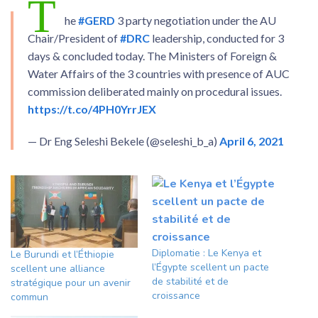
T
he
#GERD
3 party negotiation under the AU
Chair/President of
#DRC
leadership, conducted for 3
days & concluded today. The Ministers of Foreign &
Water Affairs of the 3 countries with presence of AUC
commission deliberated mainly on procedural issues.
https://t.co/4PH0YrrJEX
— Dr Eng Seleshi Bekele (@seleshi_b_a)
April 6, 2021
Diplomatie : Le Kenya et
Le Burundi et l’Éthiopie
l’Égypte scellent un pacte
scellent une alliance
de stabilité et de
stratégique pour un avenir
croissance
commun