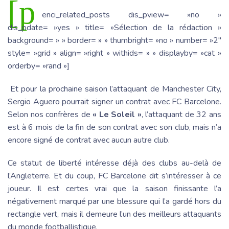
[p
enci_related_posts dis_pview= »no »
dis_pdate= »yes » title= »Sélection de la rédaction »
background= » » border= » » thumbright= »no » number= »2″
style= »grid » align= »right » withids= » » displayby= »cat »
orderby= »rand »]
Et pour la prochaine saison l’attaquant de Manchester City,
Sergio Aguero pourrait signer un contrat avec FC Barcelone.
Selon nos confrères de
« Le Soleil »
, l’attaquant de 32 ans
est à 6 mois de la fin de son contrat avec son club, mais n’a
encore signé de contrat avec aucun autre club.
Ce statut de liberté intéresse déjà des clubs au-delà de
l’Angleterre. Et du coup, FC Barcelone dit s’intéresser à ce
joueur. Il est certes vrai que la saison finissante l’a
négativement marqué par une blessure qui l’a gardé hors du
rectangle vert, mais il demeure l’un des meilleurs attaquants
du monde footballistique.