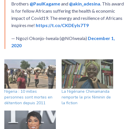
Brothers
@PaulKagame
and
@akin_adesina
. This award
is for fellow Africans suffering the health & economic
impact of Covid19. The energy and resilience of Africans
inspires me!
https://t.co/CKDEyls7T9
— Ngozi Okonjo-Iweala (@NOIweala)
December 1,
2020
Nigeria : 10 milles
La Nigériane Chimamanda
personnes sont mortes en
remporte le prix féminin de
détention depuis 2011
la fiction