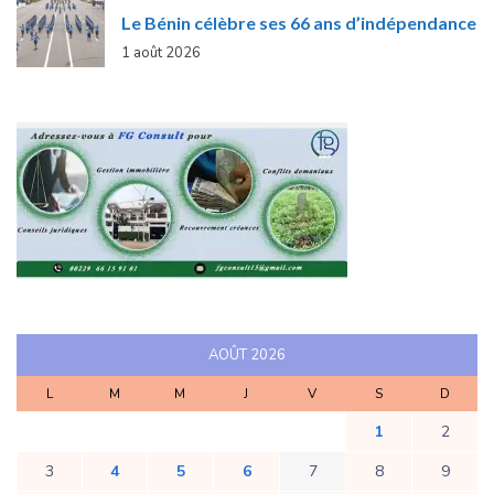
Le Bénin célèbre ses 66 ans d’indépendance
1 août 2026
AOÛT 2026
L
M
M
J
V
S
D
1
2
3
4
5
6
7
8
9