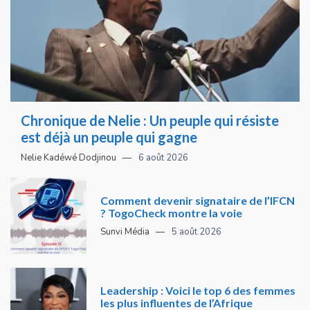
Chronique de Nelie : Un peuple qui résiste
est déjà un peuple qui gagne
Nelie Kadéwé Dodjinou
6 août 2026
Comment devenir signataire de l’IFCN
? TogoCheck montre la voie
Sunvi Média
5 août 2026
Leadership : Voici le top 6 des femmes
les plus influentes de l’Afrique