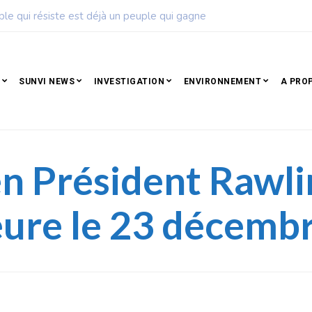
ise de football dévoile son calendrier de la saison 2026 – 2027
SUNVI NEWS
INVESTIGATION
ENVIRONNEMENT
A PRO
en Président Rawli
ure le 23 décemb