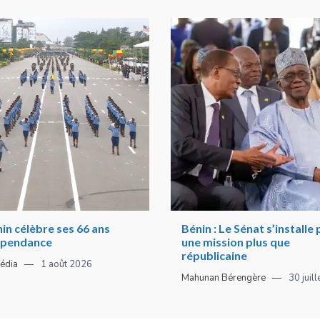
in célèbre ses 66 ans
Bénin : Le Sénat s’installe
épendance
une mission plus que
républicaine
édia
1 août 2026
Mahunan Bérengère
30 juil