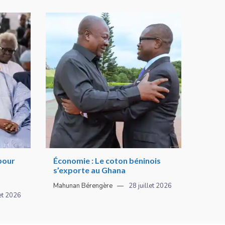
 pour
Économie : Le coton béninois
s’exporte au Ghana
Mahunan Bérengère
28 juillet 2026
let 2026