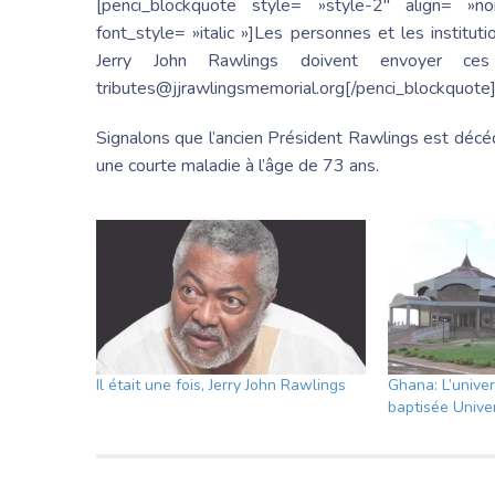
[penci_blockquote style= »style-2″ align= 
font_style= »italic »]Les personnes et les instit
Jerry John Rawlings doivent envoyer ces
tributes@jjrawlingsmemorial.org[/penci_blockquote
Signalons que l’ancien Président Rawlings est décéd
une courte maladie à l’âge de 73 ans.
Il était une fois, Jerry John Rawlings
Ghana: L’unive
baptisée Unive