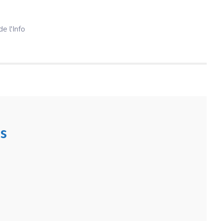
e l'Info
s