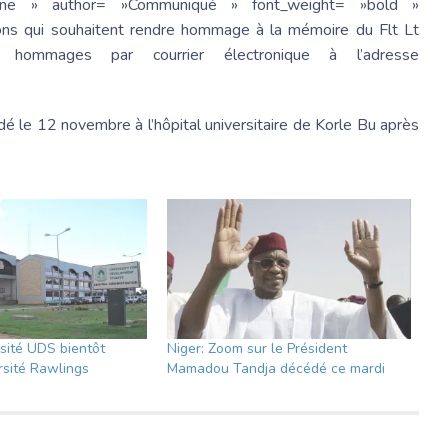
»none » author= »Communiqué » font_weight= »bold »
utions qui souhaitent rendre hommage à la mémoire du Flt Lt
 hommages par courrier électronique à l’adresse
]
é le 12 novembre à l’hôpital universitaire de Korle Bu après
rsité UDS bientôt
Niger: Zoom sur le Président
rsité Rawlings
Mamadou Tandja décédé ce mardi