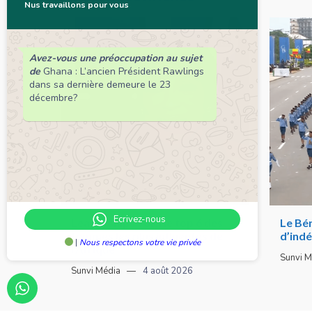
Nus travaillons pour vous
Avez-vous une préoccupation au sujet
de
Ghana : L’ancien Président Rawlings
dans sa dernière demeure le 23
décembre?
Ecrivez-nous
Leadership : Voici le top 6 des
Le Bén
femmes les plus influentes de
d’ind
|
Nous respectons votre vie privée
l’Afrique
Sunvi M
Sunvi Média
4 août 2026