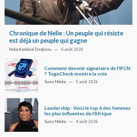
Chronique de Nelie : Un peuple qui résiste
est déjà un peuple qui gagne
Nelie Kadéwé Dodjinou
6 août 2026
Comment devenir signataire de l’IFCN
? TogoCheck montre la voie
Sunvi Média
5 août 2026
Leadership : Voici le top 6 des femmes
les plus influentes de l’Afrique
Sunvi Média
4 août 2026