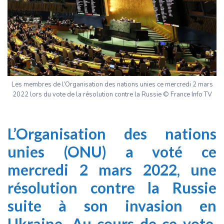
Les membres de l’Organisation des nations unies ce mercredi 2 mars
2022 lors du vote de la résolution contre la Russie © France Info TV
L’Organisation des nations
unies (ONU) a voté ce
mercredi 2 mars 2022, une
résolution contre la Russie
suite à son invasion en
Ukraine. Au cours de ce vote,