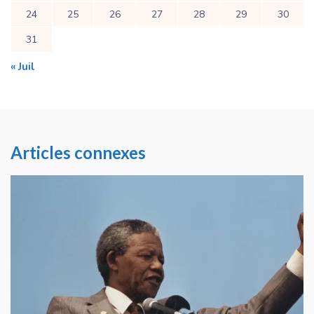
24
25
26
27
28
29
30
31
« Juil
Articles connexes