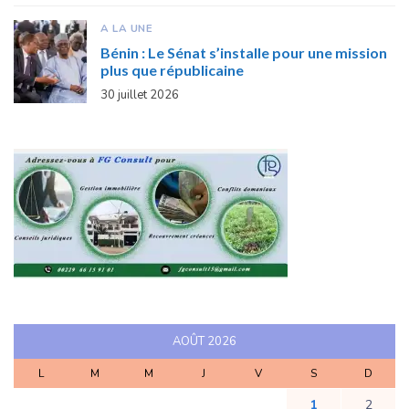
A LA UNE
Bénin : Le Sénat s’installe pour une mission
plus que républicaine
30 juillet 2026
AOÛT 2026
L
M
M
J
V
S
D
1
2