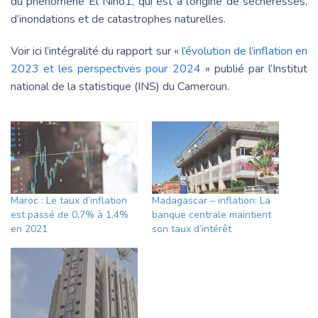
du phénomène El Niño1, qui est à l’origine de sécheresses,
d’inondations et de catastrophes naturelles.
Voir ici l’intégralité du rapport sur «
l’évolution de l’inflation en
2023 et les perspectives pour 2024
» publié par l’Institut
national de la statistique (INS) du Cameroun.
Maroc : Le taux d’inflation
Madagascar – inflation: La
est passé de 0,7% à 1,4%
banque centrale maintient
en 2021
son taux d’intérêt