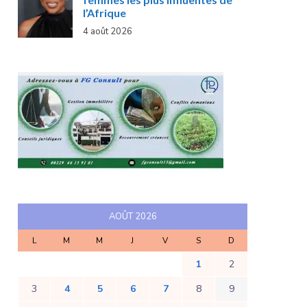
l’Afrique
4 août 2026
AOÛT 2026
L
M
M
J
V
S
D
1
2
3
4
5
6
7
8
9