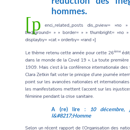
réduction des iné
hommes.
[p
enci_related_posts dis_pview= »no »
background= » » border= » » thumbright= »no » 
displayby= »cat » orderby= »rand »]
ème
Le thème retenu cette année pour cette 26
éditi
dans le monde de la Covid 19 ». La toute première
1909. Mais c’est à la conférence internationale d
Clara Zetkin fait voter le principe d’une journée inte
point sur les avancées nationales et internationale
les manifestations mettent l’accent sur les injustice
féminine pendant la crise sanitaire.
A (re) lire :
10 décembre, j
l&#8217;Homme
Selon un récent rapport de l’Organisation des nati