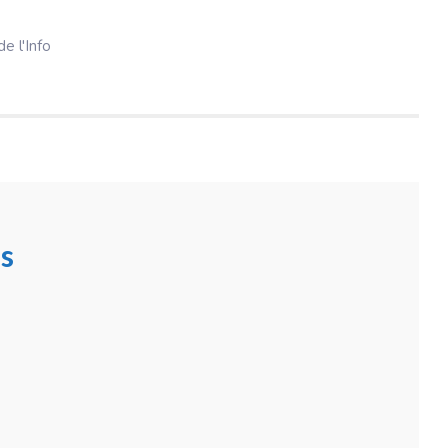
e l'Info
s