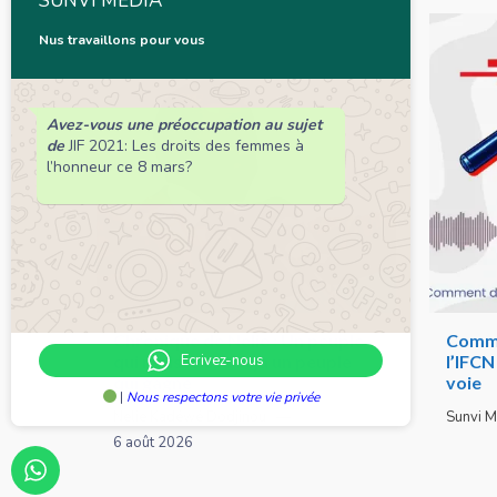
SUNVI MEDIA
Nus travaillons pour vous
Avez-vous une préoccupation au sujet
de
JIF 2021: Les droits des femmes à
l’honneur ce 8 mars?
Chronique de Nelie : Un peuple
Comme
Ecrivez-nous
qui résiste est déjà un peuple
l’IFC
qui gagne
voie
|
Nous respectons votre vie privée
Nelie Kadéwé Dodjinou
Sunvi M
6 août 2026