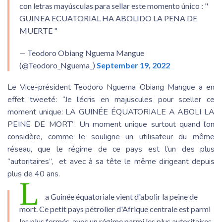
con letras mayúsculas para sellar este momento único : "
GUINEA ECUATORIAL HA ABOLIDO LA PENA DE
MUERTE "
— Teodoro Obiang Nguema Mangue
(@Teodoro_Nguema_)
September 19, 2022
Le Vice-président Teodoro Nguema Obiang Mangue a en
effet tweeté: “Je l’écris en majuscules pour sceller ce
moment unique: LA GUINÉE ÉQUATORIALE A ABOLI LA
PEINE DE MORT”. Un moment unique surtout quand l’on
considère, comme le souligne un utilisateur du même
réseau, que le régime de ce pays est l’un des plus
‘’autoritaires’’, et avec à sa tête le même dirigeant depuis
plus de 40 ans.
L
a Guinée équatoriale vient d'abolir la peine de
mort. Ce petit pays pétrolier d'Afrique centrale est parmi
les plus fermés, avec un régime parmi les plus autoritaires