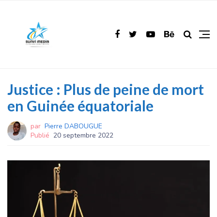
Justice : Plus de peine de mort
en Guinée équatoriale
par
Pierre DABOUGUE
Publié
20 septembre 2022