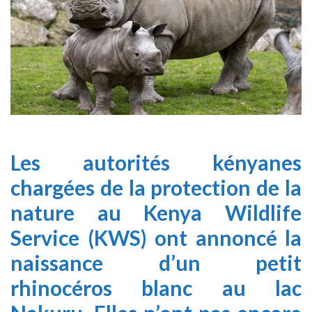
Les autorités kényanes
chargées de la protection de la
nature au Kenya Wildlife
Service (KWS) ont annoncé la
naissance d’un petit
rhinocéros blanc au lac