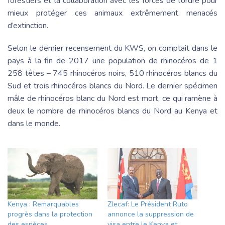
forestiers et la collaboration avec les forces de l’ordre pour
mieux protéger ces animaux extrêmement menacés
d’extinction.
Selon le dernier recensement du KWS, on comptait dans le
pays à la fin de 2017 une population de rhinocéros de 1
258 têtes – 745 rhinocéros noirs, 510 rhinocéros blancs du
Sud et trois rhinocéros blancs du Nord. Le dernier spécimen
mâle de rhinocéros blanc du Nord est mort, ce qui ramène à
deux le nombre de rhinocéros blancs du Nord au Kenya et
dans le monde.
Kenya : Remarquables
Zlecaf: Le Président Ruto
progrès dans la protection
annonce la suppression de
des espèces
visa entre le Kenya et