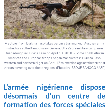
A soldier from Burkina Faso takes part in a training with Austrian army
instructors at the Kamboinse - General Bila Zagre military camp near
Ouagadougo in Burkina Faso on April 13, 2018. - Some 1,500 African,
American and European troops began maneuvers in Burkina Faso,
western and northern Niger on April 12 to exercise against the terrorist
threats hovering over these regions. (Photo by ISSOUF SANOGO / AFP)
L’armée nigérienne dispose
désormais d’un centre de
formation des forces spéciales