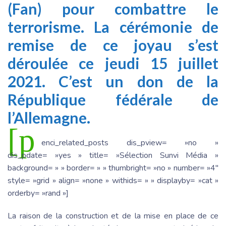
(Fan) pour combattre le
terrorisme. La cérémonie de
remise de ce joyau s’est
déroulée ce jeudi 15 juillet
2021. C’est un don de la
République fédérale de
l’Allemagne.
[p
enci_related_posts dis_pview= »no »
dis_pdate= »yes » title= »Sélection Sunvi Média »
background= » » border= » » thumbright= »no » number= »4″
style= »grid » align= »none » withids= » » displayby= »cat »
orderby= »rand »]
La raison de la construction et de la mise en place de ce