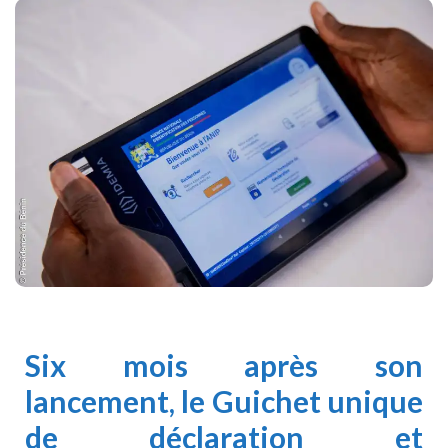
Six mois après son
lancement,
le Guichet
unique
de déclaration et