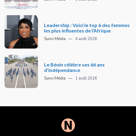
Leadership : Voici le top 6 des femmes
les plus influentes de l’Afrique
Sunvi Média
4 août 2026
Le Bénin célèbre ses 66 ans
d’indépendance
Sunvi Média
1 août 2026