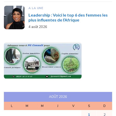
A LA UNE
Leadership : Voici le top 6 des femmes les
plus influentes de l’Afrique
4 août 2026
AOÛT 2026
L
M
M
J
V
S
D
1
2