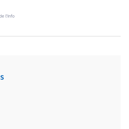
e l'Info
s