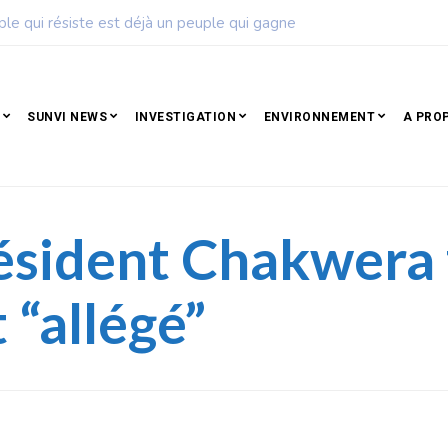
ation béninoise de football dévoile son calendrier de la saison 2
SUNVI NEWS
INVESTIGATION
ENVIRONNEMENT
A PRO
ésident Chakwera 
“allégé”