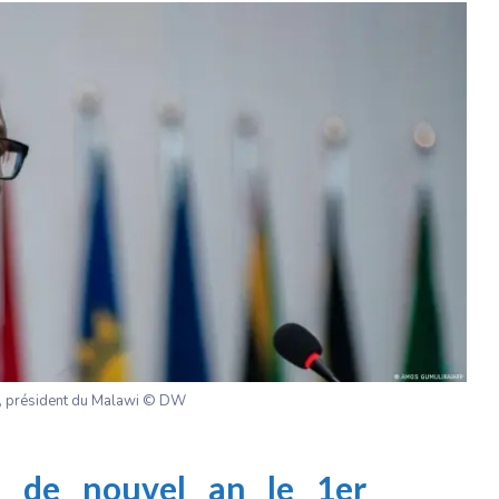
, président du Malawi © DW
 de nouvel an le 1er