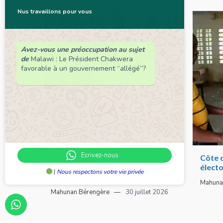
Nus travaillons pour vous
Avez-vous une préoccupation au sujet
de
Malawi : Le Président Chakwera
favorable à un gouvernement “allégé”?
Ecrivez-nous
Bénin : Le Sénat s’installe pour
Côte d
une mission plus que
électo
|
Nous respectons votre vie privée
républicaine
Mahuna
Mahunan Bérengère
30 juillet 2026