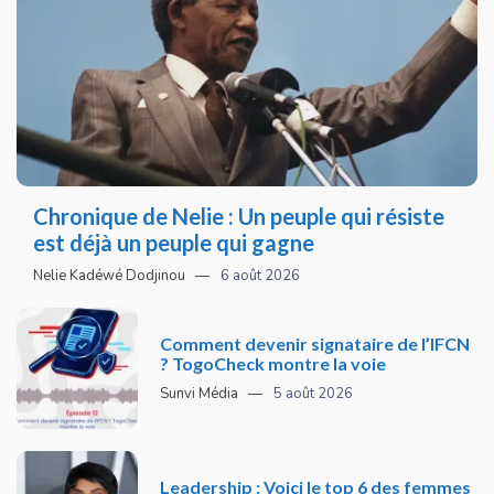
Chronique de Nelie : Un peuple qui résiste
est déjà un peuple qui gagne
Nelie Kadéwé Dodjinou
6 août 2026
Comment devenir signataire de l’IFCN
? TogoCheck montre la voie
Sunvi Média
5 août 2026
Leadership : Voici le top 6 des femmes