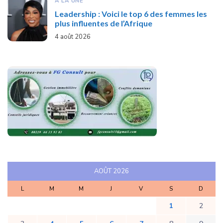
A LA UNE
Leadership : Voici le top 6 des femmes les
plus influentes de l’Afrique
4 août 2026
AOÛT 2026
L
M
M
J
V
S
D
1
2