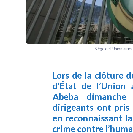
Siège de l’Union afric
Lors de la clôture
d’État de l’Union 
Abeba dimanche 
dirigeants ont pris
en reconnaissant l
crime contre l’huma