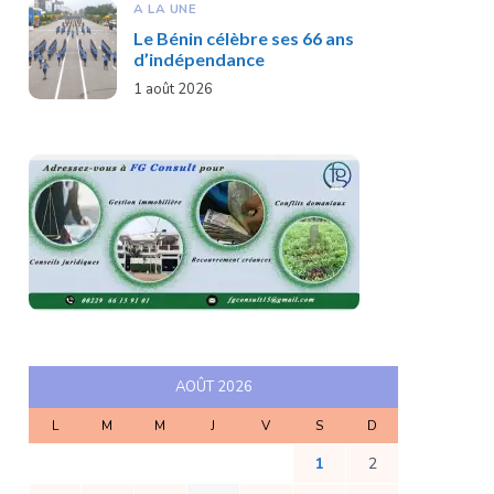
A LA UNE
Le Bénin célèbre ses 66 ans
d’indépendance
1 août 2026
AOÛT 2026
L
M
M
J
V
S
D
1
2