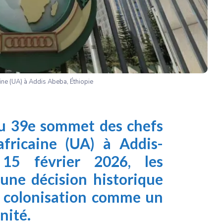
aine (UA) à Addis Abeba, Éthiopie
 du 39e sommet des chefs
africaine (UA) à Addis-
15 février 2026, les
 une décision historique
a colonisation comme un
nité.