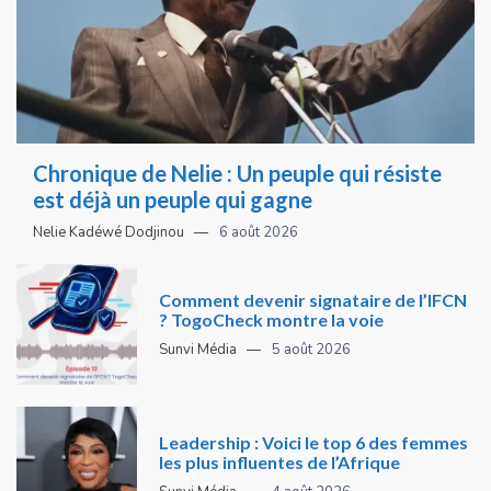
Chronique de Nelie : Un peuple qui résiste
est déjà un peuple qui gagne
Nelie Kadéwé Dodjinou
6 août 2026
Comment devenir signataire de l’IFCN
? TogoCheck montre la voie
Sunvi Média
5 août 2026
Leadership : Voici le top 6 des femmes
les plus influentes de l’Afrique