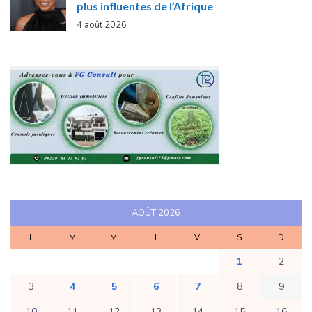
plus influentes de l’Afrique
4 août 2026
AOÛT 2026
L
M
M
J
V
S
D
1
2
3
4
5
6
7
8
9
10
11
12
13
14
15
16