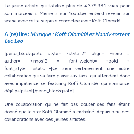
Le jeune artiste qui totalise plus de 4 379 931 vues pour
son morceau « Meme » sur Youtube, entend revenir sur
scène avec cette surprise concoctée avec Koffi Olomidé.
A (re) lire :
Musique : Koffi Olomidé et Nandy sortent
Leo Leo
[penci_blockquote style= »style-2″ align= »none »
author= »Innos’B » font_weight= »bold »
font_style= »italic »]Ce sera certainement une autre
collaboration qui va faire plaisir aux fans, qui attendent donc
avec impatience ce featuring Koffi Olomidé, qui s’annonce
déjà palpitant[/penci_blockquote]
Une collaboration qui ne fait pas douter ses fans étant
donné que la star Koffi Olomidé a enchaîné, depuis peu, des
collaborations avec des jeunes artistes.