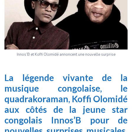
Innos’B et Koffi Olomidé annoncent une nouvelle surprise
La légende vivante de la
musique congolaise, le
quadrakoraman, Koffi Olomidé
aux côtés de la jeune star
congolais Innos’B pour de
nouvelles surprises musicales.