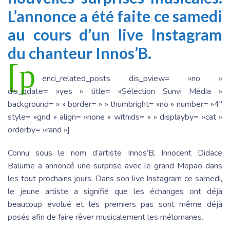
L’annonce a été faite ce samedi
au cours d’un live Instagram
du chanteur Innos’B.
[p
enci_related_posts dis_pview= »no »
dis_pdate= »yes » title= »Sélection Sunvi Média »
background= » » border= » » thumbright= »no » number= »4″
style= »grid » align= »none » withids= » » displayby= »cat »
orderby= »rand »]
Connu sous le nom d’artiste Innos’B, Innocent Didace
Balume a annoncé une surprise avec le grand Mopao dans
les tout prochains jours. Dans son live Instagram ce samedi,
le jeune artiste a signifié que les échanges ont déjà
beaucoup évolué et les premiers pas sont même déjà
posés afin de faire rêver musicalement les mélomanes.