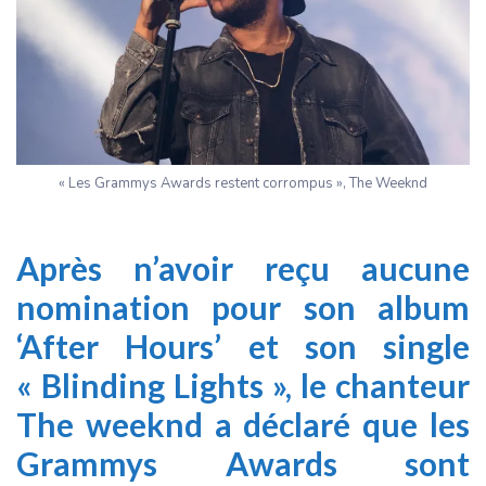
« Les Grammys Awards restent corrompus », The Weeknd
Après n’avoir reçu aucune
nomination pour son album
‘After Hours’ et son single
« Blinding Lights », le chanteur
The weeknd a déclaré que les
Grammys Awards sont