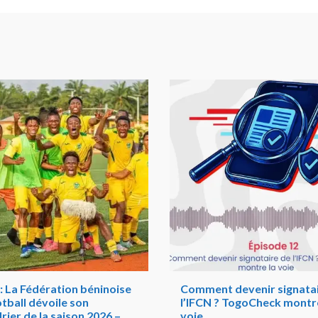
: La Fédération béninoise
Comment devenir signatai
tball dévoile son
l’IFCN ? TogoCheck montre
rier de la saison 2026 –
voie