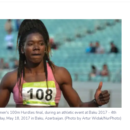
n's 100m Hurdles final, during an athletic event at Baku 2017 - 4th
ay, May 18, 2017 in Baku, Azerbaijan. (Photo by Artur Widak/NurPhoto)