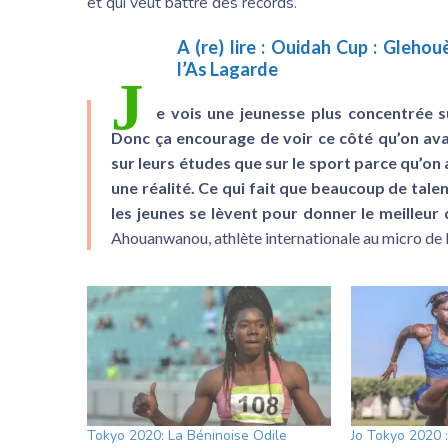
et qui veut battre des records.
A (re) lire :
Ouidah Cup : Glehouè
l’As Lagarde
J
e vois une jeunesse plus concentrée 
Donc ça encourage de voir ce côté qu’on ava
sur leurs études que sur le sport parce qu’on a
une réalité. Ce qui fait que beaucoup de tale
les jeunes se lèvent pour donner le meilleur
Ahouanwanou, athlète internationale au micro de 
Tokyo 2020: La Béninoise Odile
Jo Tokyo 2020 