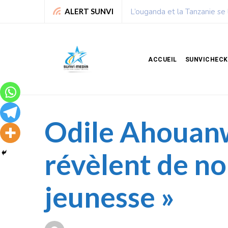
 20 milliards de dollars
Chronique de Nelie : 
ALERT SUNVI
ACCUEIL
SUNVICHECK
Odile Ahouan
révèlent de no
jeunesse »