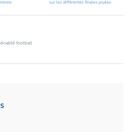
éninois
sur les différentes finales jouées
pécialité football
s