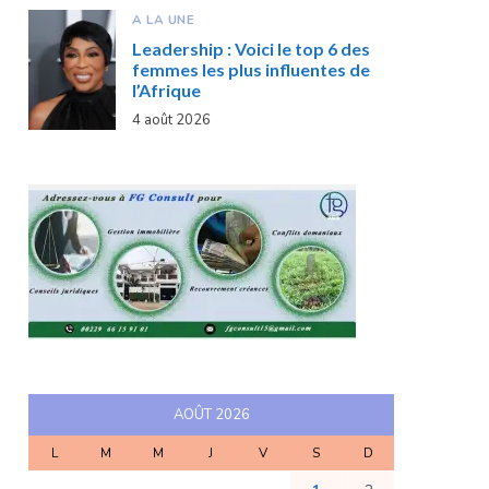
A LA UNE
Leadership : Voici le top 6 des
femmes les plus influentes de
l’Afrique
4 août 2026
AOÛT 2026
L
M
M
J
V
S
D