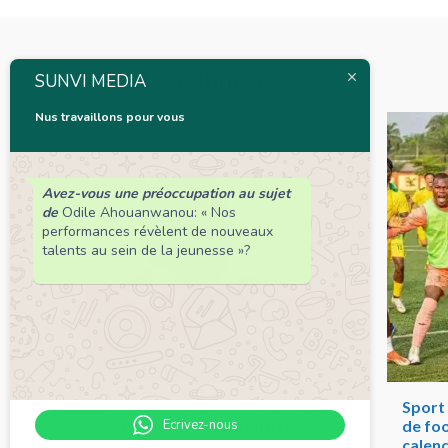
Articles connexes
SUNVI MEDIA
Nus travaillons pour vous
Avez-vous une préoccupation au sujet
de
Odile Ahouanwanou: « Nos
performances révèlent de nouveaux
talents au sein de la jeunesse »?
Chronique de Nelie : Un peuple
Sport 
qui résiste est déjà un peuple
de foo
Ecrivez-nous
qui gagne
calend