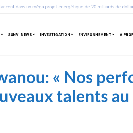
Un peuple qui résiste est déjà un peuple qui gagne
SUNVI NEWS
INVESTIGATION
ENVIRONNEMENT
A PRO
wanou: « Nos per
uveaux talents au 