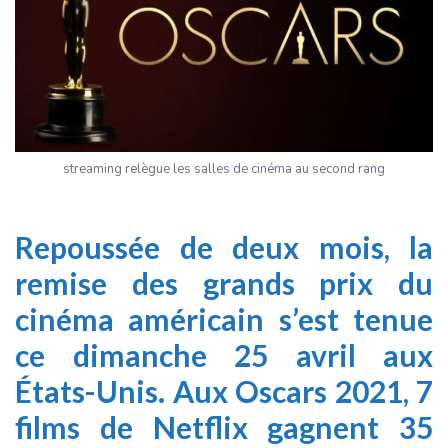
streaming relègue les salles de cinéma au second rang
Repoussée de deux mois, la
remise des grands prix du
cinéma américain s’est tenue
ce dimanche 25 avril aux
États-Unis. Aux Oscars 2021, 7
films de Netflix gagnent 35