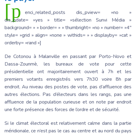
[p
enci_related_posts dis_pview= »no »
dis_pdate= »yes » title= »sélection Sunvi Média »
background= » » border= » » thumbright= »no » number= »4″
style= »grid » align= »none » withids= » » displayby= »cat »
orderby= »rand »]
De Cotonou à Malanville en passant par Porto-Novo et
Dassa-Zounmè, les bureaux de vote pour cette
présidentielle ont majoritairement ouvert à 7h et les
premiers votants enregistrés vers 7h30 voire 8h par
endroit. Au niveau des postes de vote, pas d’affluence des
autres élections. Pas d’électeurs dans les rangs, pas une
affluence de la population curieuse et on note par endroit
une forte présence des forces de l’ordre et de sécurité.
Si le climat électoral est relativement calme dans la partie
méridionale, ce n’est pas le cas au centre et au nord du pays