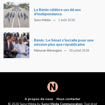
Le Bénin célèbre ses 66 ans
d’indépendance
Sunvi Média
1 août 2026
Bénin : Le Sénat s’installe pour une
mission plus que républicaine
Mahunan Bérengère
30 juillet 2026
A propos de nous
Nous contacter
© 2026 Sunvi Média by
Sunvi Média Communication
. Tout droit