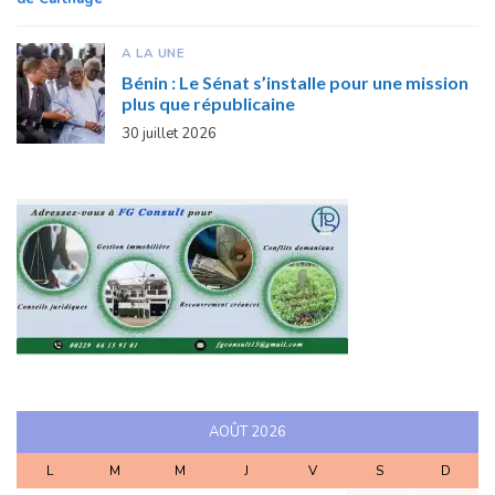
A LA UNE
Bénin : Le Sénat s’installe pour une mission
plus que républicaine
30 juillet 2026
AOÛT 2026
L
M
M
J
V
S
D