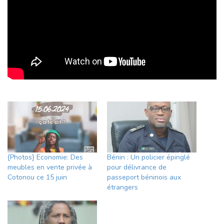
{Photos} Economie: Des
Bénin : Un policier épinglé
meubles en vente privée à
pour délivrance de
Cotonou ce 15 juin
passeport béninois aux
étrangers