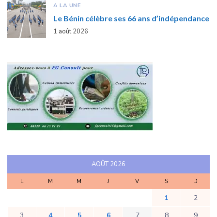
A LA UNE
Le Bénin célèbre ses 66 ans d’indépendance
1 août 2026
AOÛT 2026
L
M
M
J
V
S
D
1
2
3
4
5
6
7
8
9