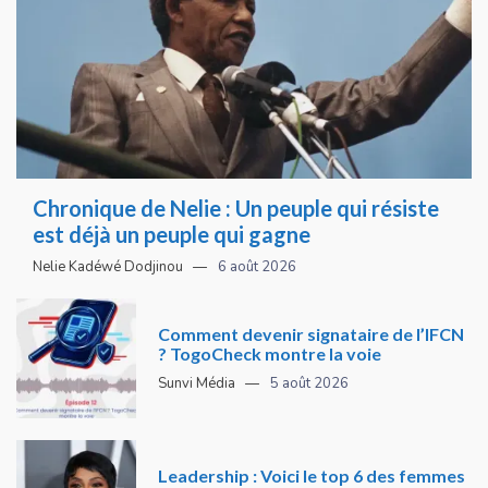
Chronique de Nelie : Un peuple qui résiste
est déjà un peuple qui gagne
Nelie Kadéwé Dodjinou
6 août 2026
Comment devenir signataire de l’IFCN
? TogoCheck montre la voie
Sunvi Média
5 août 2026
Leadership : Voici le top 6 des femmes