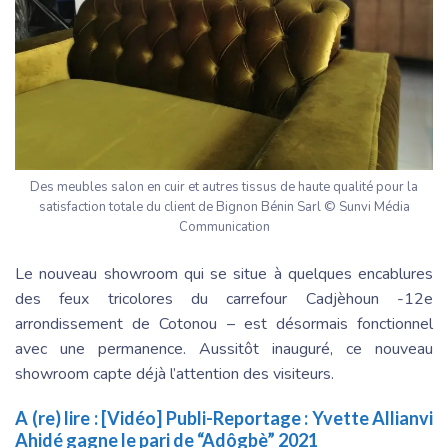
Des meubles salon en cuir et autres tissus de haute qualité pour la
satisfaction totale du client de Bignon Bénin Sarl © Sunvi Média
Communication
Le nouveau showroom qui se situe à quelques encablures
des feux tricolores du carrefour Cadjèhoun -12e
arrondissement de Cotonou – est désormais fonctionnel
avec une permanence. Aussitôt inauguré, ce nouveau
showroom capte déjà l’attention des visiteurs.
A (re) lire :
[Vidéo] Publi-Reportage : Yvette Allianvi
Ahidé gagne le pari de “Adôgbè” 2021