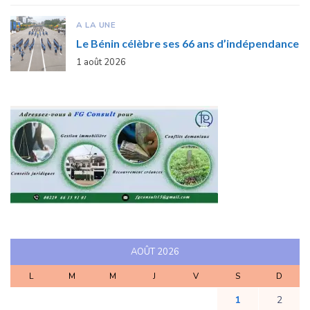
A LA UNE
Le Bénin célèbre ses 66 ans d’indépendance
1 août 2026
AOÛT 2026
L
M
M
J
V
S
D
1
2