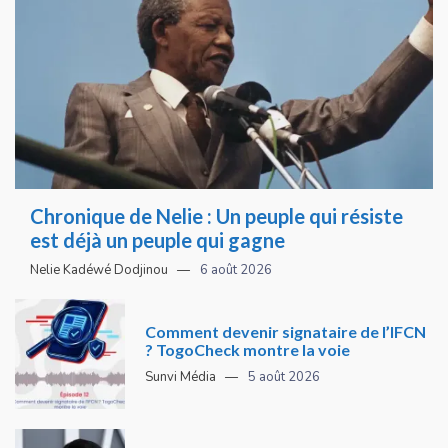
Chronique de Nelie : Un peuple qui résiste
est déjà un peuple qui gagne
Nelie Kadéwé Dodjinou
6 août 2026
Comment devenir signataire de l’IFCN
? TogoCheck montre la voie
Sunvi Média
5 août 2026