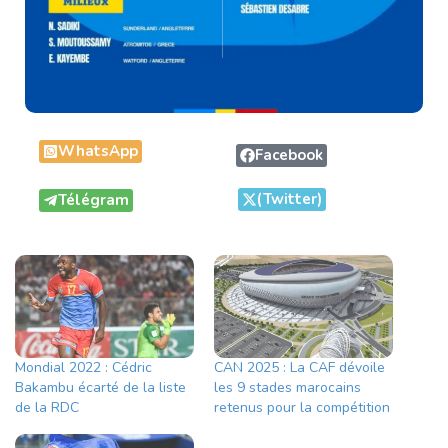
WhatsApp
Facebook
(Twitter)
Télégram
Mondial 2022 : Cédric
CAN 2025 : La CAF dévoile
Bakambu écarté de la liste
les 9 stades marocains
de la RDC
retenus pour la compétition