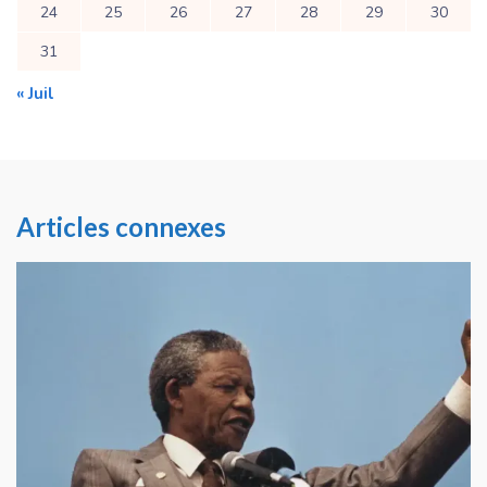
24
25
26
27
28
29
30
31
« Juil
Articles connexes