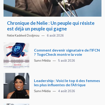
Chronique de Nelie : Un peuple qui résiste
est déjà un peuple qui gagne
Nelie Kadéwé Dodjinou
6 août 2026
Comment devenir signataire de l’IFCN
? TogoCheck montre la voie
Sunvi Média
5 août 2026
Leadership : Voici le top 6 des femmes
les plus influentes de l’Afrique
Sunvi Média
4 août 2026