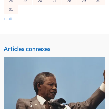
24
25
26
27
28
29
30
31
« Juil
Articles connexes