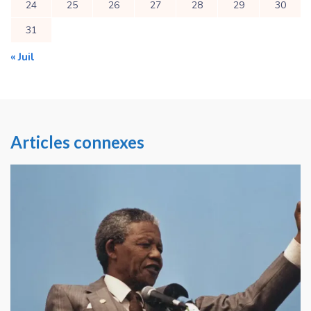
24
25
26
27
28
29
30
31
« Juil
Articles connexes