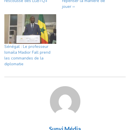
rescousse des LGBTQ+
repenser la manière de
jouer ››
Sénégal : Le professeur
Ismaïla Madior Fall prend
les commandes de la
diplomatie
Sunvi Média