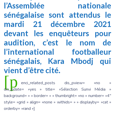
l’Assemblée nationale
sénégalaise sont attendus le
mardi 21 décembre 2021
devant les enquêteurs pour
audition, c’est le nom de
l’international footballeur
sénégalais, Kara Mbodj qui
vient d’être cité.
[p
enci_related_posts dis_pview= »no »
dis_pdate= »yes » title= »Sélection Sunvi Média »
background= » » border= » » thumbright= »no » number= »4″
style= »grid » align= »none » withids= » » displayby= »cat »
orderby= »rand »]