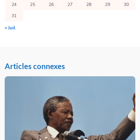
24
25
26
27
28
29
30
31
« Juil
Articles connexes