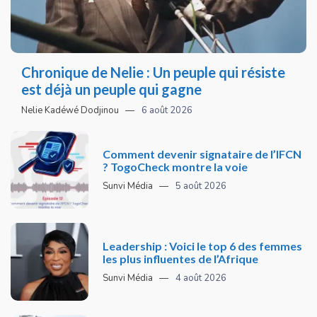
Chronique de Nelie : Un peuple qui résiste
est déjà un peuple qui gagne
Nelie Kadéwé Dodjinou
6 août 2026
Comment devenir signataire de l’IFCN
? TogoCheck montre la voie
Sunvi Média
5 août 2026
Leadership : Voici le top 6 des femmes
les plus influentes de l’Afrique
Sunvi Média
4 août 2026