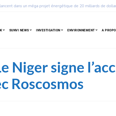
ple qui résiste est déjà un peuple qui gagne
CK
SUNVI NEWS
INVESTIGATION
ENVIRONNEMENT
A PROPO
Le Niger signe l’ac
vec Roscosmos