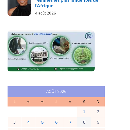
l’Afrique
4 août 2026
AOÛT 2026
L
M
M
J
V
S
D
1
2
3
4
5
6
7
8
9