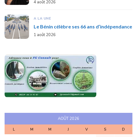
4 août 2026
A LA UNE
Le Bénin célèbre ses 66 ans d’indépendance
1 août 2026
AOÛT 2026
L
M
M
J
V
S
D