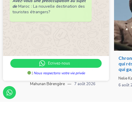
Avez-vous une préoccupation au sujet
de
Maroc : La nouvelle destination des
touristes étrangers?
L’ouganda et la Tanzanie se
Chroni
Ecrivez-nous
lancent dans un méga projet
qui ré
énergétique de 20 milliards de
qui g
|
Nous respectons votre vie privée
dollars
Nelie K
Mahunan Bérengère
7 août 2026
6 août 
A propos de nous
Nous contacter
© 2026 Sunvi Média by
Sunvi Média Communicat