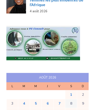
l’Afrique
4 août 2026
AOÛT 2026
L
M
M
J
V
S
D
1
2
3
4
5
6
7
8
9