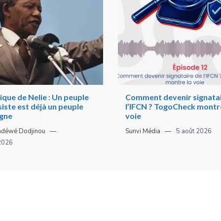
que de Nelie : Un peuple
Comment devenir signatai
siste est déjà un peuple
l’IFCN ? TogoCheck montre
agne
voie
adéwé Dodjinou
Sunvi Média
5 août 2026
2026
ion
. Tout droit réservé