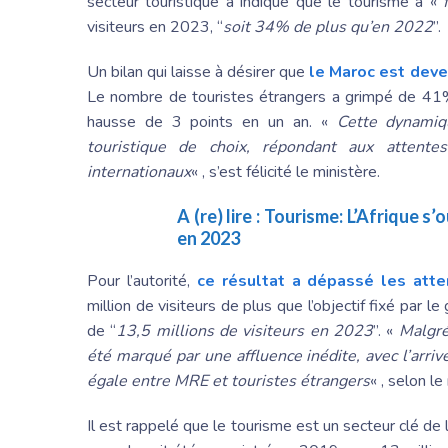
secteur touristique a indiqué que le tourisme a «
visiteurs en 2023, “
soit 34% de plus qu’en 2022
”.
Un bilan qui laisse à désirer que
le Maroc est deve
Le nombre de touristes étrangers a grimpé de 41%
hausse de 3 points en un an. «
Cette dynamiqu
touristique de choix, répondant aux attent
internationaux
« , s’est félicité le ministère.
A (re) lire :
Tourisme: L’Afrique s
en 2023
Pour l’autorité,
ce résultat a dépassé les atte
million de visiteurs de plus que l’objectif fixé par
de “
13,5 millions de visiteurs en 2023
”. «
Malgré
été marqué par une affluence inédite, avec l’arri
égale entre MRE et touristes étrangers
« , selon le
Il est rappelé que le tourisme est un secteur clé d