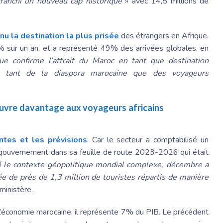
franchi un nouveau cap historique
» avec 14,5 millions de
nu la destination la plus prisée
des étrangers en Afrique.
 sur un an, et a représenté 49% des arrivées globales, en
e confirme l’attrait du Maroc en tant que destination
es tant de la diaspora marocaine que des voyageurs
’ouvre davantage aux voyageurs africains
ntes et les prévisions
. Car le secteur a comptabilisé un
 le gouvernement dans sa feuille de route 2023-2026 qui était
 le contexte géopolitique mondial complexe, décembre a
vée de près de 1,3 million de touristes répartis de manière
 ministère.
e l’économie marocaine, il représente 7% du PIB. Le précédent