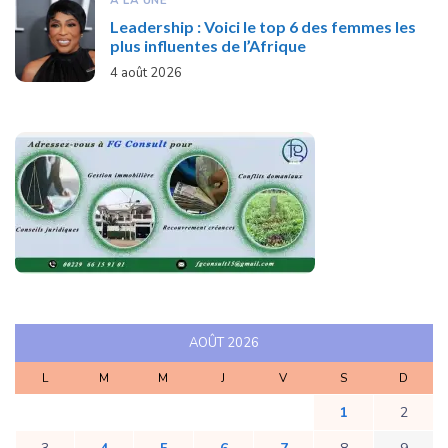
A LA UNE
Leadership : Voici le top 6 des femmes les
plus influentes de l’Afrique
4 août 2026
AOÛT 2026
L
M
M
J
V
S
D
1
2