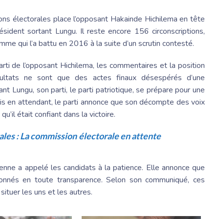
ions électorales place l’opposant Hakainde Hichilema en tête
résident sortant Lungu. Il reste encore 156 circonscriptions,
mme qui l’a battu en 2016 à la suite d’un scrutin contesté.
arti de l’opposant Hichilema, les commentaires et la position
sultats ne sont que des actes finaux désespérés d’une
nt Lungu, son parti, le parti patriotique, se prépare pour une
Mais en attendant, le parti annonce que son décompte des voix
u’il était confiant dans la victoire.
ales : La commission électorale en attente
ne a appelé les candidats à la patience. Elle annonce que
donnés en toute transparence. Selon son communiqué, ces
ituer les uns et les autres.