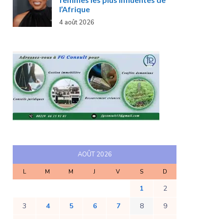
l’Afrique
4 août 2026
AOÛT 2026
L
M
M
J
V
S
D
1
2
3
4
5
6
7
8
9