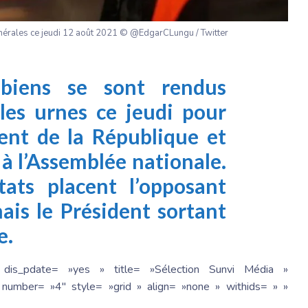
nérales ce jeudi 12 août 2021 © @EdgarCLungu / Twitter
mbiens se sont rendus
es urnes ce jeudi pour
dent de la République et
 à l’Assemblée nationale.
tats placent l’opposant
mais le Président sortant
e.
 dis_pdate= »yes » title= »Sélection Sunvi Média »
number= »4″ style= »grid » align= »none » withids= » »