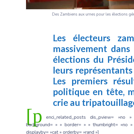
Des Zambiens aux urnes pour les élections gé
Les électeurs za
massivement dans l
élections du Prési
leurs représentants
Les premiers résul
politique en tête, 
crie au tripatouillag
[p
enci_related_posts dis_pview= »no »
background= » » border= » » thumbright= »no » 
displayby= »cat » orderby= »rand »]