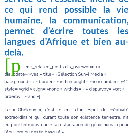
ce qui rend possible la vie
humaine, la communication,
permet d’écrire toutes les
langues d’Afrique et bien au-
delà.
[p
enci_related_posts dis_pview= »no »
dis_pdate= »yes » title= »Sélection Sunvi Média »
background= » » border= » » thumbright= »no » number= »4″
style= »grid » align= »none » withids= » » displayby= »cat »
orderby= »rand »]
Le « Gbékoun », c’est le fruit d’un esprit de créativité
extraordinaire qui, durant toute son existence terrestre, n’a
eu pour leitmotiv que « la restauration du génie humain pour
l’équilibre du destin basculé ».