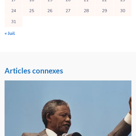
24
25
26
27
28
29
30
31
« Juil
Articles connexes