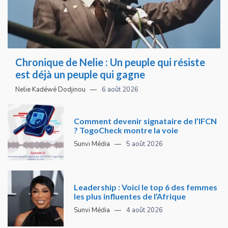
Chronique de Nelie : Un peuple qui résiste
est déjà un peuple qui gagne
Nelie Kadéwé Dodjinou
6 août 2026
Comment devenir signataire de l’IFCN
? TogoCheck montre la voie
Sunvi Média
5 août 2026
Leadership : Voici le top 6 des femmes
les plus influentes de l’Afrique
Sunvi Média
4 août 2026